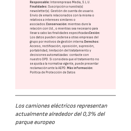
Responsable:
Interempresas Media, S.L.U.
Finalidades:
Suscripción a nuestra(s)
newsletter(s). Gestión de cuenta de usuario.
Envío de emails relacionados con la misma o
relativos a intereses similares o
asociados.
Conservación:
mientras dure la
relación con Ud., o mientras sea necesario para
llevar a cabo las finalidades especificadas
Cesión:
Los datos pueden cederse a otras
empresas del
grupo
por motivos de gestión interna.
Derechos:
Acceso, rectificación, oposición, supresión,
portabilidad, limitación del tratatamiento y
decisiones automatizadas:
contacte con
nuestro DPD
. Si considera que el tratamiento no
se ajusta a la normativa vigente, puede presentar
reclamación ante la
AEPD
.
Más información:
Política de Protección de Datos
Los camiones eléctricos representan
actualmente alrededor del 0,3% del
parque europeo