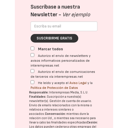
Suscríbase a nuestra
Newsletter -
Ver ejemplo
SUSCRIBIRME GRATIS
Marcar todos
Autorizo el envío de newsletters y
avisos informativos personalizados de
interempresas.net
Autorizo el envío de comunicaciones
de terceros vía interempresas.net
He leído y acepto el
Aviso Legal
y la
Política de Protección de Datos
Responsable:
Interempresas Media, S.L.U.
Finalidades:
Suscripción a nuestra(s)
newsletter(s). Gestión de cuenta de usuario.
Envío de emails relacionados con la misma o
relativos a intereses similares o
asociados.
Conservación:
mientras dure la
relación con Ud., o mientras sea necesario para
llevar a cabo las finalidades especificadas
Cesión:
Los datos pueden cederse a otras
empresas del