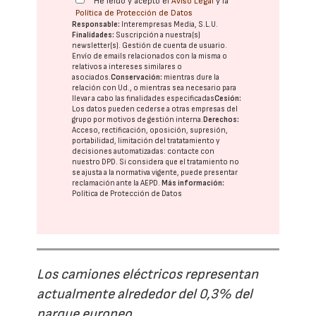
He leído y acepto el
Aviso Legal
y la
Política de Protección de Datos
Responsable:
Interempresas Media, S.L.U.
Finalidades:
Suscripción a nuestra(s)
newsletter(s). Gestión de cuenta de usuario.
Envío de emails relacionados con la misma o
relativos a intereses similares o
asociados.
Conservación:
mientras dure la
relación con Ud., o mientras sea necesario para
llevar a cabo las finalidades especificadas
Cesión:
Los datos pueden cederse a otras
empresas del
grupo
por motivos de gestión interna.
Derechos:
Acceso, rectificación, oposición, supresión,
portabilidad, limitación del tratatamiento y
decisiones automatizadas:
contacte con
nuestro DPD
. Si considera que el tratamiento no
se ajusta a la normativa vigente, puede presentar
reclamación ante la
AEPD
.
Más información:
Política de Protección de Datos
Los camiones eléctricos representan
actualmente alrededor del 0,3% del
parque europeo