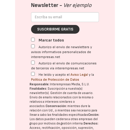
Newsletter -
Ver ejemplo
SUSCRIBIRME GRATIS
Marcar todos
Autorizo el envío de newsletters y
avisos informativos personalizados de
interempresas.net
Autorizo el envío de comunicaciones
de terceros vía interempresas.net
He leído y acepto el
Aviso Legal
y la
Política de Protección de Datos
Responsable:
Interempresas Media, S.L.U.
Finalidades:
Suscripción a nuestra(s)
newsletter(s). Gestión de cuenta de usuario.
Envío de emails relacionados con la misma o
relativos a intereses similares o
asociados.
Conservación:
mientras dure la
relación con Ud., o mientras sea necesario para
llevar a cabo las finalidades especificadas
Cesión:
Los datos pueden cederse a otras
empresas del
grupo
por motivos de gestión interna.
Derechos:
Acceso, rectificación, oposición, supresión,