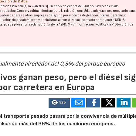
otección de Datos
pción a nuestra(s) newsletter(s). Gestión de cuenta de usuario. Envío de emails
o asociados.
Conservación:
mientras dure la relación con Ud., o mientras sea necesario para
ueden cederse a otras
empresas del grupo
por motivos de gestión interna.
Derechos:
imitación del tratatamiento y decisiones automatizadas:
contacte con nuestro DPD
. Si
nte, puede presentar reclamación ante la
AEPD
.
Más información:
Política de Protección de
ualmente alrededor del 0,3% del parque europeo
ivos ganan peso, pero el diésel si
por carretera en Europa
528
 transporte pesado pasará por la convivencia de múltipl
mpulsando más del 96% de los camiones europeos.