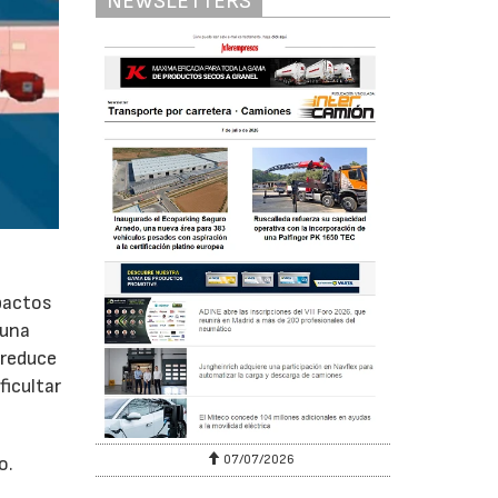
NEWSLETTERS
pactos
 una
 reduce
ficultar
07/07/2026
o.