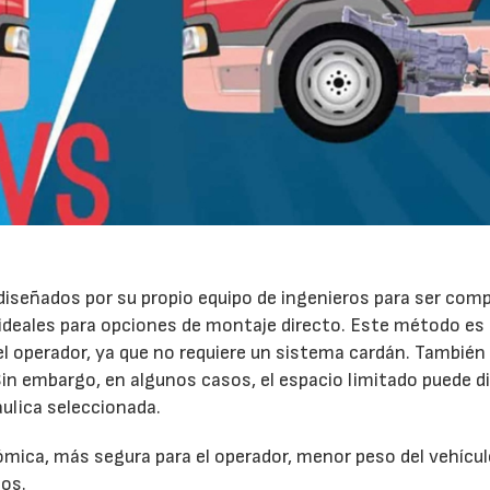
iseñados por su propio equipo de ingenieros para ser com
ce ideales para opciones de montaje directo. Este método es
l operador, ya que no requiere un sistema cardán. También
in embargo, en algunos casos, el espacio limitado puede di
áulica seleccionada.
07/07/2026
21/07/2026
ómica, más segura para el operador, menor peso del vehícul
sos.