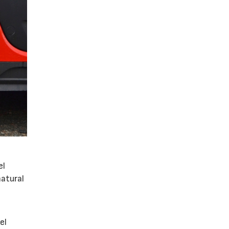
el
atural
el