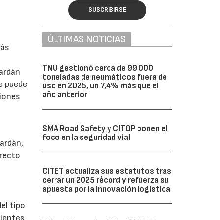
SUSCRIBIRSE
ÚLTIMAS NOTICIAS
más
r
TNU gestionó cerca de 99.000
cardán
toneladas de neumáticos fuera de
ue puede
uso en 2025, un 7,4% más que el
año anterior
ciones
SMA Road Safety y CITOP ponen el
foco en la seguridad vial
ardán,
rrecto
CITET actualiza sus estatutos tras
cerrar un 2025 récord y refuerza su
apuesta por la innovación logística
el tipo
lientes