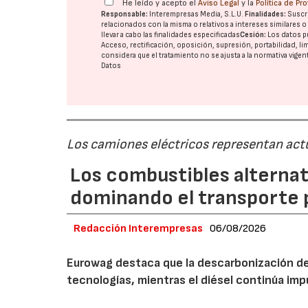
He leído y acepto el
Aviso Legal
y la
Política de Pr
Responsable:
Interempresas Media, S.L.U.
Finalidades:
Suscri
relacionados con la misma o relativos a intereses similares 
llevar a cabo las finalidades especificadas
Cesión:
Los datos p
Acceso, rectificación, oposición, supresión, portabilidad, l
considera que el tratamiento no se ajusta a la normativa vige
Datos
Los camiones eléctricos representan act
Los combustibles alternat
dominando el transporte 
Redacción Interempresas
06/08/2026
Eurowag destaca que la descarbonización del
tecnologías, mientras el diésel continúa i