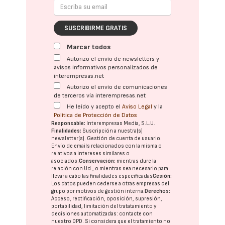
SUSCRIBIRME GRATIS
Marcar todos
Autorizo el envío de newsletters y
avisos informativos personalizados de
interempresas.net
Autorizo el envío de comunicaciones
de terceros vía interempresas.net
He leído y acepto el
Aviso Legal
y la
Política de Protección de Datos
Responsable:
Interempresas Media, S.L.U.
Finalidades:
Suscripción a nuestra(s)
newsletter(s). Gestión de cuenta de usuario.
Envío de emails relacionados con la misma o
relativos a intereses similares o
asociados.
Conservación:
mientras dure la
relación con Ud., o mientras sea necesario para
llevar a cabo las finalidades especificadas
Cesión:
Los datos pueden cederse a otras
empresas del
grupo
por motivos de gestión interna.
Derechos:
Acceso, rectificación, oposición, supresión,
portabilidad, limitación del tratatamiento y
decisiones automatizadas:
contacte con
nuestro DPD
. Si considera que el tratamiento no