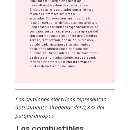
Finalidades:
Suscripción a nuestra(s)
newsletter(s). Gestión de cuenta de usuario.
Envío de emails relacionados con la misma o
relativos a intereses similares o
asociados.
Conservación:
mientras dure la
relación con Ud., o mientras sea necesario para
llevar a cabo las finalidades especificadas
Cesión:
Los datos pueden cederse a otras
empresas del
grupo
por motivos de gestión interna.
Derechos:
Acceso, rectificación, oposición, supresión,
portabilidad, limitación del tratatamiento y
decisiones automatizadas:
contacte con
nuestro DPD
. Si considera que el tratamiento no
se ajusta a la normativa vigente, puede presentar
reclamación ante la
AEPD
.
Más información:
Política de Protección de Datos
Los camiones eléctricos representan
actualmente alrededor del 0,3% del
parque europeo
Los combustibles