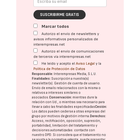
SUSCRIBIRME GRATIS
Marcar todos
Autorizo el envío de newsletters y
avisos informativos personalizados de
interempresas.net
Autorizo el envío de comunicaciones
de terceros vía interempresas.net
He leído y acepto el
Aviso Legal
y la
Política de Protección de Datos
Responsable:
Interempresas Media, S.L.U.
Finalidades:
Suscripción a nuestra(s)
newsletter(s). Gestión de cuenta de usuario.
Envío de emails relacionados con la misma o
relativos a intereses similares o
asociados.
Conservación:
mientras dure la
relación con Ud., o mientras sea necesario para
llevar a cabo las finalidades especificadas
Cesión:
Los datos pueden cederse a otras
empresas del
grupo
por motivos de gestión interna.
Derechos:
Acceso, rectificación, oposición, supresión,
portabilidad, limitación del tratatamiento y
decisiones automatizadas:
contacte con
nuestro DPD
. Si considera que el tratamiento no
se ajusta a la normativa vigente, puede presentar