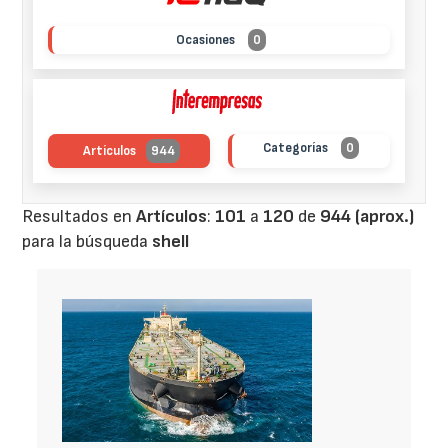
Ocasiones
0
Categorías
0
Artículos
944
Resultados en
Artículos
:
101
a
120
de
944 (aprox.)
para la búsqueda
shell