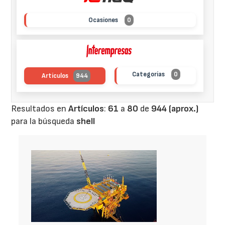
Ocasiones
0
Categorías
0
Artículos
944
Resultados en
Artículos
:
61
a
80
de
944 (aprox.)
para la búsqueda
shell