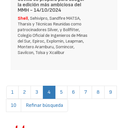
la edición más ambiciosa del
MMH - 14/10/2024
Shell
, Sehivipro, Sandfire MATSA,
Tharsis y Técnicas Reunidas como
patrocinadores Silver, y Bollfilter,
Colegio Oficial de Ingenieros de Minas
del Sur, Epiroc, Explomin, Leapman,
Montero Aramburu, Somincor,
Savilcon, Tolsa y Xcalibur
(current)
1
2
3
4
5
6
7
8
9
10
Refinar búsqueda