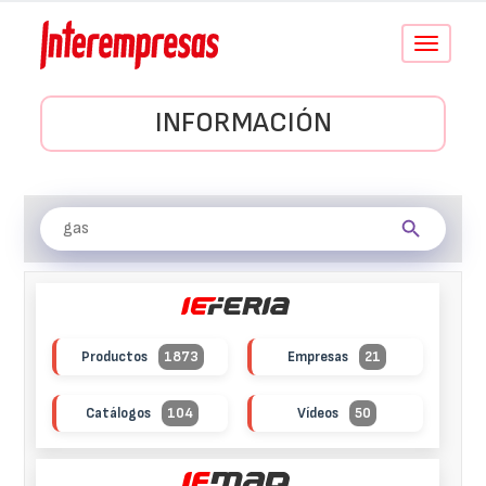
Conmutar
navegació
INFORMACIÓN
Productos
1873
Empresas
21
Catálogos
104
Vídeos
50