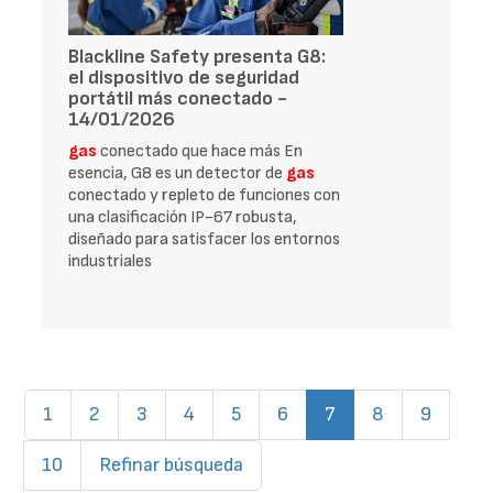
Blackline Safety presenta G8:
el dispositivo de seguridad
portátil más conectado -
14/01/2026
gas
conectado que hace más En
esencia, G8 es un detector de
gas
conectado y repleto de funciones con
una clasificación IP-67 robusta,
diseñado para satisfacer los entornos
industriales
(current)
1
2
3
4
5
6
7
8
9
10
Refinar búsqueda