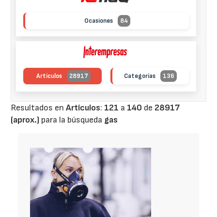
Ocasiones
84
Artículos
28917
Categorías
136
Resultados en
Artículos
:
121
a
140
de
28917
(aprox.)
para la búsqueda
gas