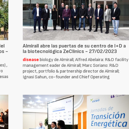
del
Almirall abre las puertas de su centro de I+D a
os -
la biotecnológica ZeClinics - 27/02/2023
disease
biology de Almirall; Alfred Abelaira: R&D facility
es) ,
management eader de Almirall; Marc Soriano: R&D
ro
project, portfolio & partnership director de Almirall;
resas
Ignasi Sahun, co-founder and Chief Operating