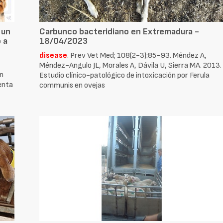
 un
Carbunco bacteridiano en Extremadura -
 a
18/04/2023
disease
. Prev Vet Med; 108(2-3):85-93. Méndez A,
Méndez-Angulo JL, Morales A, Dávila U, Sierra MA. 2013.
ón
Estudio clínico-patológico de intoxicación por Ferula
menta
communis en ovejas