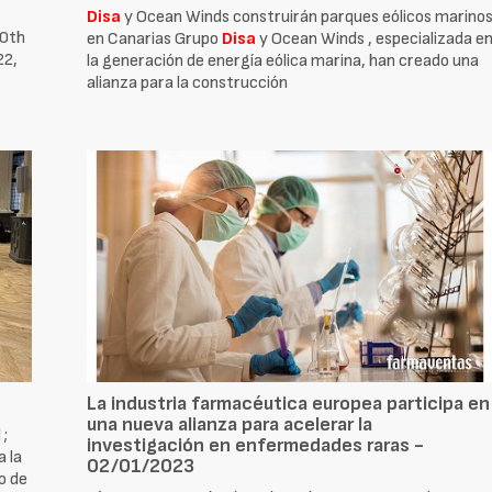
Disa
y Ocean Winds construirán parques eólicos marino
10th
en Canarias Grupo
Disa
y Ocean Winds , especializada e
22,
la generación de energía eólica marina, han creado una
alianza para la construcción
La industria farmacéutica europea participa en
una nueva alianza para acelerar la
 ;
investigación en enfermedades raras -
a la
02/01/2023
o de