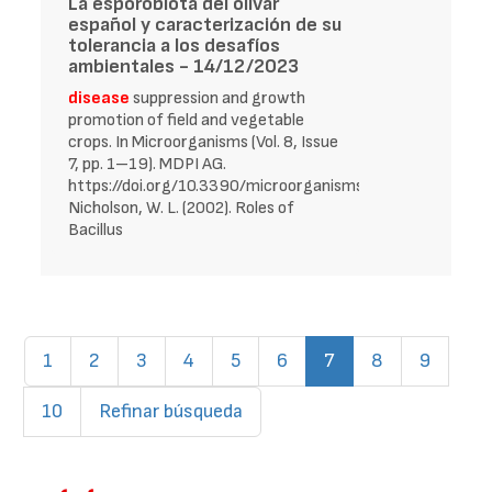
La esporobiota del olivar
español y caracterización de su
tolerancia a los desafíos
ambientales - 14/12/2023
disease
suppression and growth
promotion of field and vegetable
crops. In Microorganisms (Vol. 8, Issue
7, pp. 1–19). MDPI AG.
https://doi.org/10.3390/microorganisms8071037
Nicholson, W. L. (2002). Roles of
Bacillus
(current)
1
2
3
4
5
6
7
8
9
10
Refinar búsqueda