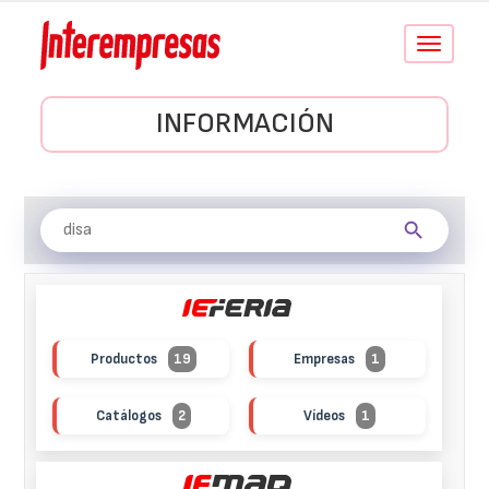
Conmutar
navegació
INFORMACIÓN
Productos
19
Empresas
1
Catálogos
2
Vídeos
1