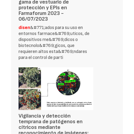
gama de vestuario de
protección y EPIs en
Farmaforum 2023 -
06/07/2023
disen
&#771;ados para su uso en
entornos farmace&#769;uticos, de
dispositivos me&#769;dicos o
biotecnolo&#769;gicos, que
requieren altos esta&#769;ndares
para el control de parti
Vigilancia y detección
temprana de patógenos en
cítricos mediante
reconocimiento de imágenes: