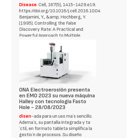
Disease
. Cell, 167(5), 1415-1429.e19.
https://doi.org/10.1016/j.cell.2016.10.042
Benjamini, Y., &amp; Hochberg, Y.
(1995). Controlling the False
Discovery Rate: A Practical and
Powerful Approach to Multiple
Testing. Journal
ONA Electroerosión presenta
en EMO 2023 su nueva máquina
Halley con tecnología Fasto
Hole - 28/08/2023
disen
~ada para un uso ma´s sencillo.
Adema´s, su pantalla integrada y ta
´ctil, en formato tableta simplifica la
gestio´n de procesos. Su diseño