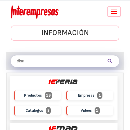
Conmutar
navegació
INFORMACIÓN
Productos
19
Empresas
1
Catálogos
2
Vídeos
1