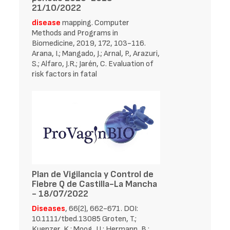
21/10/2022
disease
mapping. Computer
Methods and Programs in
Biomedicine, 2019, 172, 103-116.
Arana, I.; Mangado, J.; Arnal, P., Arazuri,
S.; Alfaro, J.R.; Jarén, C. Evaluation of
risk factors in fatal
Plan de Vigilancia y Control de
Fiebre Q de Castilla-La Mancha
- 18/07/2022
Diseases
, 66(2), 662-671. DOI:
10.1111/tbed.13085 Groten, T.;
Kuenzer, K.; Moog, U.; Hermann, B.;