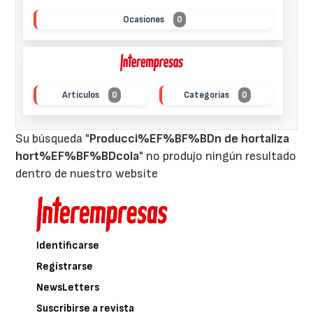
Ocasiones
0
Artículos
0
Categorías
0
Su búsqueda "
Producci%EF%BF%BDn de hortaliza
hort%EF%BF%BDcola
" no produjo ningún resultado
dentro de nuestro website
Identificarse
Registrarse
NewsLetters
Suscribirse a revista