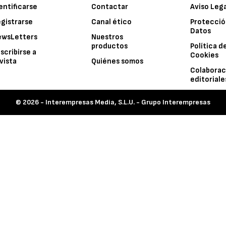
entificarse
Contactar
Aviso Leg
gistrarse
Canal ético
Protecció
Datos
ewsLetters
Nuestros
productos
Política d
scribirse a
Cookies
vista
Quiénes somos
Colaborac
editoriale
© 2026 -
Interempresas Media, S.L.U. - Grupo Interempresas