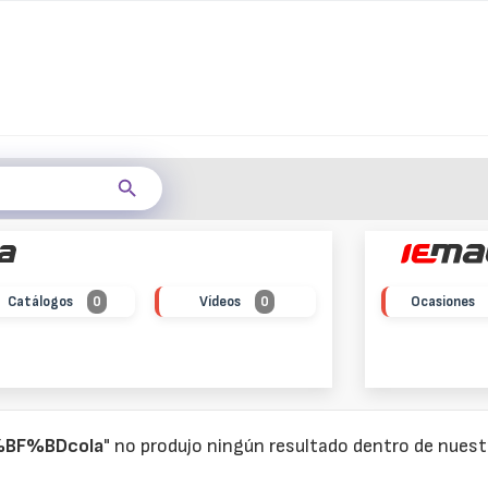
Catálogos
0
Vídeos
0
Ocasiones
F%BF%BDcola
" no produjo ningún resultado dentro de nues