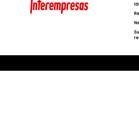
Id
Re
N
Su
re