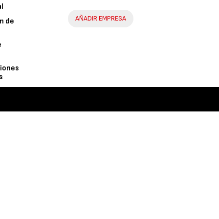
al
AÑADIR EMPRESA
n de
e
iones
s