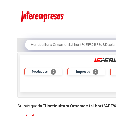
Productos
0
Empresas
0
Su búsqueda "
Horticultura Ornamental hort%E