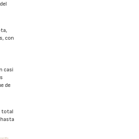
del
ta,
ís, con
n casi
as
ue de
 total
, hasta