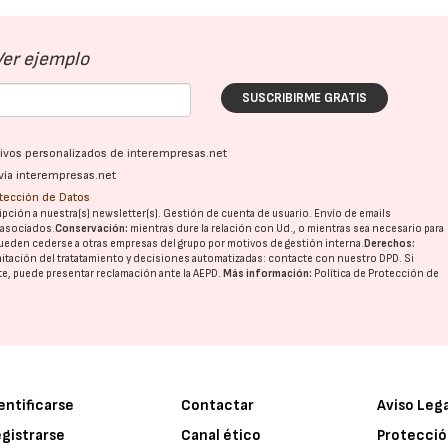
Ver ejemplo
SUSCRIBIRME GRATIS
ativos personalizados de interempresas.net
vía interempresas.net
otección de Datos
pción a nuestra(s) newsletter(s). Gestión de cuenta de usuario. Envío de emails
o asociados.
Conservación:
mientras dure la relación con Ud., o mientras sea necesario para
ueden cederse a otras
empresas del grupo
por motivos de gestión interna.
Derechos:
imitación del tratatamiento y decisiones automatizadas:
contacte con nuestro DPD
. Si
nte, puede presentar reclamación ante la
AEPD
.
Más información:
Política de Protección de
entificarse
Contactar
Aviso Leg
gistrarse
Canal ético
Protecció