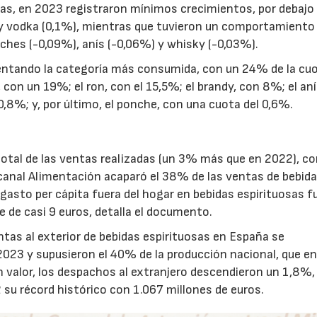
ías, en 2023 registraron mínimos crecimientos, por debajo 
%) y vodka (0,1%), mientras que tuvieron un comportamiento
ches (-0,09%), anís (-0,06%) y whisky (-0,03%).
sentando la categoría más consumida, con un 24% de la cuo
, con un 19%; el ron, con el 15,5%; el brandy, con 8%; el an
l 0,8%; y, por último, el ponche, con una cuota del 0,6%.
total de las ventas realizadas (un 3% más que en 2022), co
canal Alimentación acaparó el 38% de las ventas de bebid
 gasto per cápita fuera del hogar en bebidas espirituosas f
 de casi 9 euros, detalla el documento.
ntas al exterior de bebidas espirituosas en España se
2023 y supusieron el 40% de la producción nacional, que en
En valor, los despachos al extranjero descendieron un 1,8%
2 su récord histórico con 1.067 millones de euros.