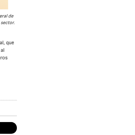
eral de
 sector.
al, que
al
tros
s