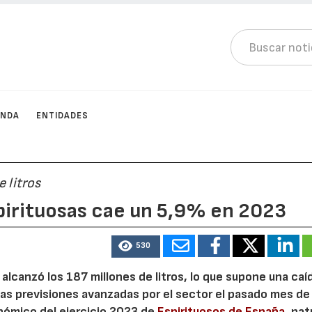
ENDA
ENTIDADES
 litros
pirituosas cae un 5,9% en 2023
530
lcanzó los 187 millones de litros, lo que supone una caí
las previsiones avanzadas por el sector el pasado mes de
onómico del ejercicio 2023 de
Espirituosos de España
, pat