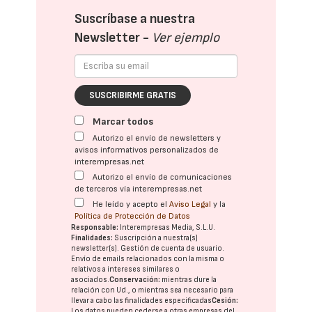
Suscríbase a nuestra
Newsletter -
Ver ejemplo
SUSCRIBIRME GRATIS
Marcar todos
Autorizo el envío de newsletters y
avisos informativos personalizados de
interempresas.net
Autorizo el envío de comunicaciones
de terceros vía interempresas.net
He leído y acepto el
Aviso Legal
y la
Política de Protección de Datos
Responsable:
Interempresas Media, S.L.U.
Finalidades:
Suscripción a nuestra(s)
newsletter(s). Gestión de cuenta de usuario.
Envío de emails relacionados con la misma o
relativos a intereses similares o
asociados.
Conservación:
mientras dure la
relación con Ud., o mientras sea necesario para
llevar a cabo las finalidades especificadas
Cesión:
Los datos pueden cederse a otras
empresas del