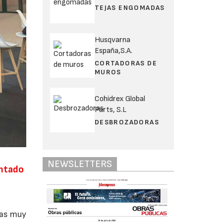
TEJAS ENGOMADAS
Husqvarna
España,S.A.
CORTADORAS DE
MUROS
Cohidrex Global
Parts, S.L
DESBROZADORAS
NEWSLETTERS
entado
a
ías muy