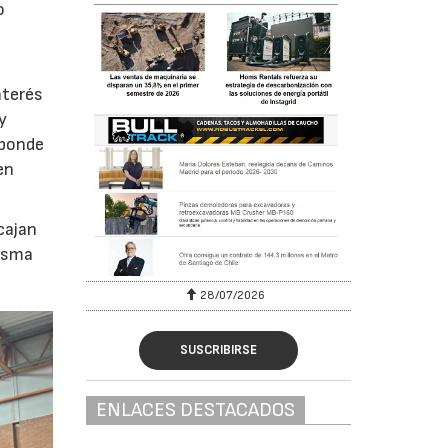
o
nterés
y
sponde
en
cajan
misma
28/07/2026
30/07/2026
SUSCRIBIRSE
ENLACES DESTACADOS