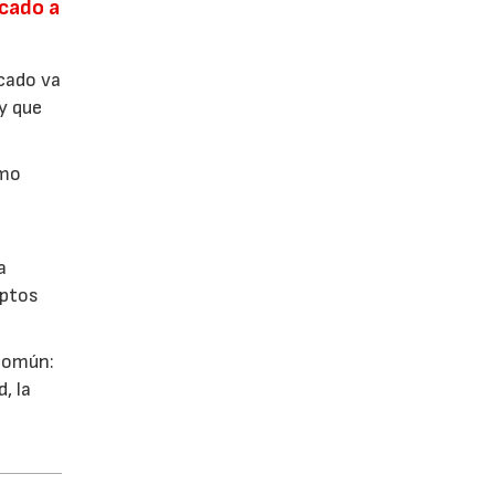
rcado a
cado va
 y que
omo
a
eptos
 común:
, la