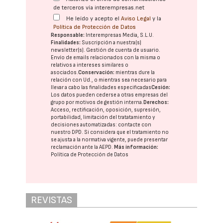
de terceros vía interempresas.net
He leído y acepto el
Aviso Legal
y la
Política de Protección de Datos
Responsable:
Interempresas Media, S.L.U.
Finalidades:
Suscripción a nuestra(s)
newsletter(s). Gestión de cuenta de usuario.
Envío de emails relacionados con la misma o
relativos a intereses similares o
asociados.
Conservación:
mientras dure la
relación con Ud., o mientras sea necesario para
llevar a cabo las finalidades especificadas
Cesión:
Los datos pueden cederse a otras
empresas del
grupo
por motivos de gestión interna.
Derechos:
Acceso, rectificación, oposición, supresión,
portabilidad, limitación del tratatamiento y
decisiones automatizadas:
contacte con
nuestro DPD
. Si considera que el tratamiento no
se ajusta a la normativa vigente, puede presentar
reclamación ante la
AEPD
.
Más información:
Política de Protección de Datos
REVISTAS