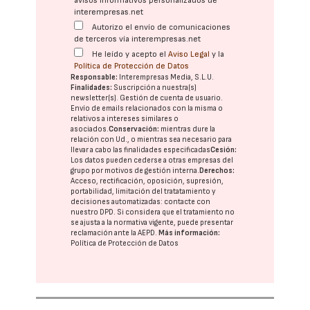
avisos informativos personalizados de
interempresas.net
Autorizo el envío de comunicaciones
de terceros vía interempresas.net
He leído y acepto el
Aviso Legal
y la
Política de Protección de Datos
Responsable:
Interempresas Media, S.L.U.
Finalidades:
Suscripción a nuestra(s)
newsletter(s). Gestión de cuenta de usuario.
Envío de emails relacionados con la misma o
relativos a intereses similares o
asociados.
Conservación:
mientras dure la
relación con Ud., o mientras sea necesario para
llevar a cabo las finalidades especificadas
Cesión:
Los datos pueden cederse a otras
empresas del
grupo
por motivos de gestión interna.
Derechos:
Acceso, rectificación, oposición, supresión,
portabilidad, limitación del tratatamiento y
decisiones automatizadas:
contacte con
nuestro DPD
. Si considera que el tratamiento no
se ajusta a la normativa vigente, puede presentar
reclamación ante la
AEPD
.
Más información:
Política de Protección de Datos