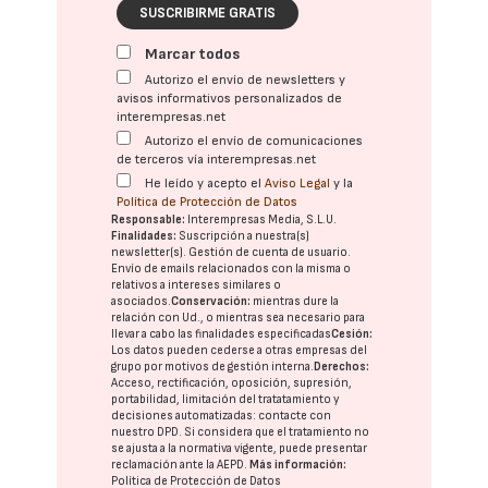
SUSCRIBIRME GRATIS
Marcar todos
Autorizo el envío de newsletters y
avisos informativos personalizados de
interempresas.net
Autorizo el envío de comunicaciones
de terceros vía interempresas.net
He leído y acepto el
Aviso Legal
y la
Política de Protección de Datos
Responsable:
Interempresas Media, S.L.U.
Finalidades:
Suscripción a nuestra(s)
newsletter(s). Gestión de cuenta de usuario.
Envío de emails relacionados con la misma o
relativos a intereses similares o
asociados.
Conservación:
mientras dure la
relación con Ud., o mientras sea necesario para
llevar a cabo las finalidades especificadas
Cesión:
Los datos pueden cederse a otras
empresas del
grupo
por motivos de gestión interna.
Derechos:
Acceso, rectificación, oposición, supresión,
portabilidad, limitación del tratatamiento y
decisiones automatizadas:
contacte con
nuestro DPD
. Si considera que el tratamiento no
se ajusta a la normativa vigente, puede presentar
reclamación ante la
AEPD
.
Más información:
Política de Protección de Datos