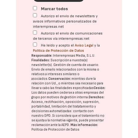
Marcar todos
Autorizo el envío de newsletters y
avisos informativos personalizados de
interempresas.net
Autorizo el envío de comunicaciones
de terceros vía interempresas.net
He leído y acepto el
Aviso Legal
y la
Política de Protección de Datos
Responsable:
Interempresas Media, S.L.U.
Finalidades:
Suscripción a nuestra(s)
newsletter(s). Gestión de cuenta de usuario.
Envío de emails relacionados con la misma o
relativos a intereses similares o
asociados.
Conservación:
mientras dure la
relación con Ud., o mientras sea necesario para
llevar a cabo las finalidades especificadas
Cesión:
Los datos pueden cederse a otras
empresas del
grupo
por motivos de gestión interna.
Derechos:
Acceso, rectificación, oposición, supresión,
portabilidad, limitación del tratatamiento y
decisiones automatizadas:
contacte con
nuestro DPD
. Si considera que el tratamiento no
se ajusta a la normativa vigente, puede presentar
reclamación ante la
AEPD
.
Más información:
Política de Protección de Datos