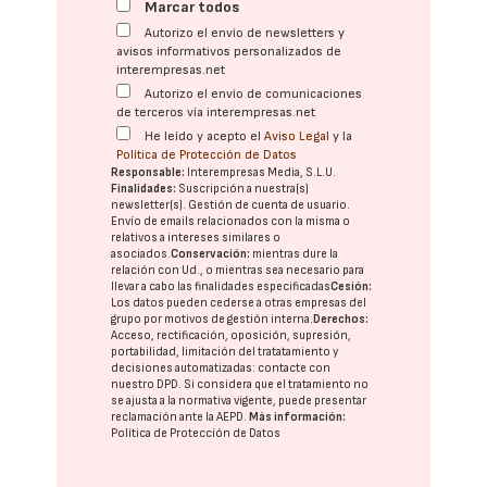
Marcar todos
Autorizo el envío de newsletters y
avisos informativos personalizados de
interempresas.net
Autorizo el envío de comunicaciones
de terceros vía interempresas.net
He leído y acepto el
Aviso Legal
y la
Política de Protección de Datos
Responsable:
Interempresas Media, S.L.U.
Finalidades:
Suscripción a nuestra(s)
newsletter(s). Gestión de cuenta de usuario.
Envío de emails relacionados con la misma o
relativos a intereses similares o
asociados.
Conservación:
mientras dure la
relación con Ud., o mientras sea necesario para
llevar a cabo las finalidades especificadas
Cesión:
Los datos pueden cederse a otras
empresas del
grupo
por motivos de gestión interna.
Derechos:
Acceso, rectificación, oposición, supresión,
portabilidad, limitación del tratatamiento y
decisiones automatizadas:
contacte con
nuestro DPD
. Si considera que el tratamiento no
se ajusta a la normativa vigente, puede presentar
reclamación ante la
AEPD
.
Más información:
Política de Protección de Datos