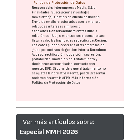
Política de Protección de Datos
Responsable:
Interempresas Media, S.L.U.
Finalidades:
Suscripción a nuestra(s)
newsletter(s). Gestión de cuenta de usuario.
Envío de emails relacionados con la misma o
relativos a intereses similares o
asociados.
Conservación:
mientras dure la
relación con Ud., o mientras sea necesario para
llevar a cabo las finalidades especificadas
Cesión:
Los datos pueden cederse a otras
empresas del
grupo
por motivos de gestión interna.
Derechos:
Acceso, rectificación, oposición, supresión,
portabilidad, limitación del tratatamiento y
decisiones automatizadas:
contacte con
nuestro DPD
. Si considera que el tratamiento no
se ajusta a la normativa vigente, puede presentar
reclamación ante la
AEPD
.
Más información:
Política de Protección de Datos
Ver más artículos sobre:
Especial MMH 2026