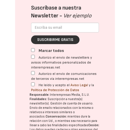
Suscríbase a nuestra
Newsletter -
Ver ejemplo
SUSCRIBIRME GRATIS
Marcar todos
Autorizo el envío de newsletters y
avisos informativos personalizados de
interempresas.net
Autorizo el envío de comunicaciones
de terceros vía interempresas.net
He leído y acepto el
Aviso Legal
y la
Política de Protección de Datos
Responsable:
Interempresas Media, S.L.U.
Finalidades:
Suscripción a nuestra(s)
newsletter(s). Gestión de cuenta de usuario.
Envío de emails relacionados con la misma o
relativos a intereses similares o
asociados.
Conservación:
mientras dure la
relación con Ud., o mientras sea necesario para
llevar a cabo las finalidades especificadas
Cesión:
Los datos pueden cederse a otras
empresas del