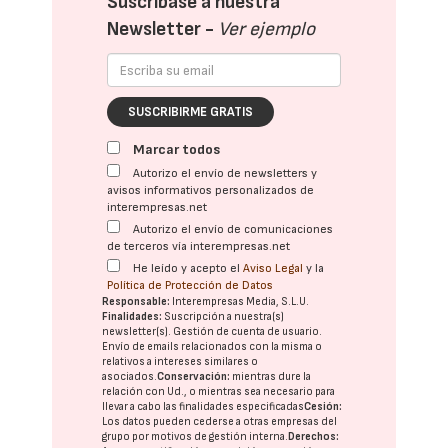
Suscríbase a nuestra
Newsletter -
Ver ejemplo
SUSCRIBIRME GRATIS
Marcar todos
Autorizo el envío de newsletters y
avisos informativos personalizados de
interempresas.net
Autorizo el envío de comunicaciones
de terceros vía interempresas.net
He leído y acepto el
Aviso Legal
y la
Política de Protección de Datos
Responsable:
Interempresas Media, S.L.U.
Finalidades:
Suscripción a nuestra(s)
newsletter(s). Gestión de cuenta de usuario.
Envío de emails relacionados con la misma o
relativos a intereses similares o
asociados.
Conservación:
mientras dure la
relación con Ud., o mientras sea necesario para
llevar a cabo las finalidades especificadas
Cesión:
Los datos pueden cederse a otras
empresas del
grupo
por motivos de gestión interna.
Derechos: