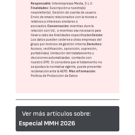
Responsable:
Interempresas Media, S.L.U.
Finalidades:
Suscripción a nuestra(s)
newsletter(s). Gestión de cuenta de usuario.
Envío de emails relacionados con la misma o
relativos a intereses similares o
asociados.
Conservación:
mientras dure la
relación con Ud., o mientras sea necesario para
llevar a cabo las finalidades especificadas
Cesión:
Los datos pueden cederse a otras
empresas del
grupo
por motivos de gestión interna.
Derechos:
Acceso, rectificación, oposición, supresión,
portabilidad, limitación del tratatamiento y
decisiones automatizadas:
contacte con
nuestro DPD
. Si considera que el tratamiento no
se ajusta a la normativa vigente, puede presentar
reclamación ante la
AEPD
.
Más información:
Política de Protección de Datos
Ver más artículos sobre:
Especial MMH 2026