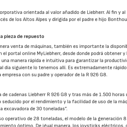
orporativa orientada al valor añadido de Liebherr. Al fin y al
s de los Altos Alpes y dirigida por el padre e hijo Bonthou
 la pieza de repuesto
 mera venta de máquinas, también es importante la disponib
on el portal online MyLiebherr, desde donde podrá obtener y
 una manera rápida e intuitiva para garantizar la productivi
al día siguiente lo tenemos allí. Es extremadamente rápido
a empresa con su padre y operador de la R 926 G8.
28/07/2026
30/07/2026
a de cadenas Liebherr R 926 G8 y tras más de 1.500 horas 
educido por el rendimiento y la facilidad de uso de la máq
na excavadora de 30 toneladas”.
o operativo de 28 toneladas, el modelo de la generación 8
ento óptimo. De igual manera, los joysticks eléctricos, 