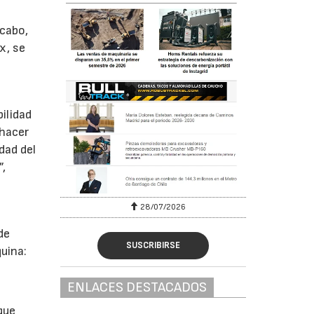
 cabo,
x, se
ilidad
 hacer
dad del
”,
28/07/2026
30/0
de
SUSCRIBIRSE
uina:
ENLACES DESTACADOS
que