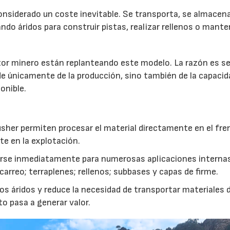
onsiderado un coste inevitable. Se transporta, se almacen
do áridos para construir pistas, realizar rellenos o mante
r minero están replanteando este modelo. La razón es sen
de únicamente de la producción, sino también de la capacid
onible.
usher permiten procesar el material directamente en el fre
te en la explotación.
izarse inmediatamente para numerosas aplicaciones interna
rreo; terraplenes; rellenos; subbases y capas de firme.
s áridos y reduce la necesidad de transportar materiales 
to pasa a generar valor.