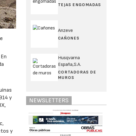
TEJAS ENGOMADAS
Anzeve
de
CAÑONES
. En
Husqvarna
da
España,S.A.
CORTADORAS DE
MUROS
uinas
914 y
NEWSLETTERS
IX,
c,
ctos y