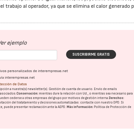
el trabajo al operador, ya que se elimina el calor generado 
Ver ejemplo
SUSCRIBIRME GRATIS
ativos personalizados de interempresas.net
vía interempresas.net
otección de Datos
pción a nuestra(s) newsletter(s). Gestión de cuenta de usuario. Envío de emails
o asociados.
Conservación:
mientras dure la relación con Ud., o mientras sea necesario para
ueden cederse a otras
empresas del grupo
por motivos de gestión interna.
Derechos:
imitación del tratatamiento y decisiones automatizadas:
contacte con nuestro DPD
. Si
nte, puede presentar reclamación ante la
AEPD
.
Más información:
Política de Protección de