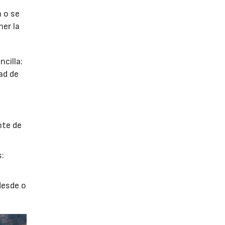
a o se
ner la
cilla:
ad de
nte de
s:
desde o