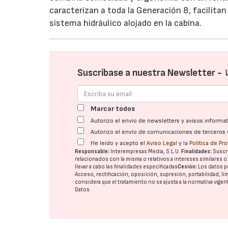
caracterizan a toda la Generación 8, facilitan 
sistema hidráulico alojado en la cabina.
Suscríbase a nuestra Newsletter -
Marcar todos
Autorizo el envío de newsletters y avisos inform
Autorizo el envío de comunicaciones de terceros 
He leído y acepto el
Aviso Legal
y la
Política de Pr
Responsable:
Interempresas Media, S.L.U.
Finalidades:
Suscri
relacionados con la misma o relativos a intereses similares 
llevar a cabo las finalidades especificadas
Cesión:
Los datos p
Acceso, rectificación, oposición, supresión, portabilidad, l
considera que el tratamiento no se ajusta a la normativa vige
Datos