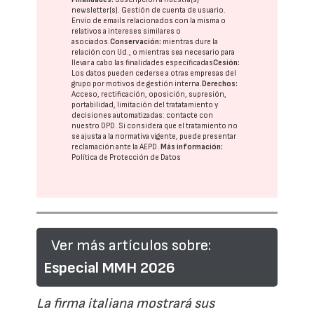
newsletter(s). Gestión de cuenta de usuario.
Envío de emails relacionados con la misma o
relativos a intereses similares o
asociados.
Conservación:
mientras dure la
relación con Ud., o mientras sea necesario para
llevar a cabo las finalidades especificadas
Cesión:
Los datos pueden cederse a otras
empresas del
grupo
por motivos de gestión interna.
Derechos:
Acceso, rectificación, oposición, supresión,
portabilidad, limitación del tratatamiento y
decisiones automatizadas:
contacte con
nuestro DPD
. Si considera que el tratamiento no
se ajusta a la normativa vigente, puede presentar
reclamación ante la
AEPD
.
Más información:
Política de Protección de Datos
Ver más artículos sobre:
Especial MMH 2026
La firma italiana mostrará sus