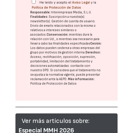
He leído y acepto el
Aviso Legal
y la
Política de Protección de Datos
Responsable:
Interempresas Media, S.L.U.
Finalidades:
Suscripción a nuestra(s)
newsletter(s). Gestión de cuenta de usuario.
Envío de emails relacionados con la misma o
relativos a intereses similares o
asociados.
Conservación:
mientras dure la
relación con Ud., o mientras sea necesario para
llevar a cabo las finalidades especificadas
Cesión:
Los datos pueden cederse a otras
empresas del
grupo
por motivos de gestión interna.
Derechos:
Acceso, rectificación, oposición, supresión,
portabilidad, limitación del tratatamiento y
decisiones automatizadas:
contacte con
nuestro DPD
. Si considera que el tratamiento no
se ajusta a la normativa vigente, puede presentar
reclamación ante la
AEPD
.
Más información:
Política de Protección de Datos
Ver más artículos sobre:
Especial MMH 2026