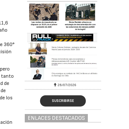
11,6
maño
de 360°
cisión
 pero
, tanto
ad de
28/07/2026
 de
de los
SUSCRIBIRSE
ENLACES DESTACADOS
iación