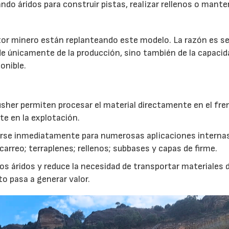
do áridos para construir pistas, realizar rellenos o mante
r minero están replanteando este modelo. La razón es sen
de únicamente de la producción, sino también de la capacid
onible.
usher permiten procesar el material directamente en el fre
te en la explotación.
izarse inmediatamente para numerosas aplicaciones interna
rreo; terraplenes; rellenos; subbases y capas de firme.
s áridos y reduce la necesidad de transportar materiales 
to pasa a generar valor.