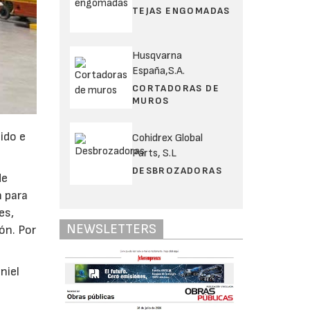
TEJAS ENGOMADAS
Husqvarna
España,S.A.
CORTADORAS DE
MUROS
ido e
Cohidrex Global
Parts, S.L
DESBROZADORAS
de
n para
es,
NEWSLETTERS
ón. Por
niel