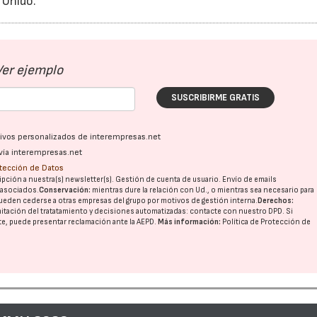
 Unido.
Ver ejemplo
SUSCRIBIRME GRATIS
ativos personalizados de interempresas.net
vía interempresas.net
otección de Datos
pción a nuestra(s) newsletter(s). Gestión de cuenta de usuario. Envío de emails
o asociados.
Conservación:
mientras dure la relación con Ud., o mientras sea necesario para
ueden cederse a otras
empresas del grupo
por motivos de gestión interna.
Derechos:
imitación del tratatamiento y decisiones automatizadas:
contacte con nuestro DPD
. Si
nte, puede presentar reclamación ante la
AEPD
.
Más información:
Política de Protección de