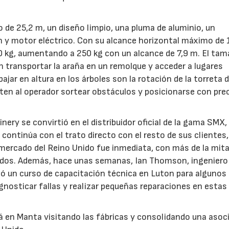
 de 25,2 m, un diseño limpio, una pluma de aluminio, un
y motor eléctrico. Con su alcance horizontal máximo de 
80 kg, aumentando a 250 kg con un alcance de 7,9 m. El ta
 transportar la araña en un remolque y acceder a lugares
ajar en altura en los árboles son la rotación de la torreta 
ten al operador sortear obstáculos y posicionarse con pre
ery se convirtió en el distribuidor oficial de la gama SMX,
 continúa con el trato directo con el resto de sus clientes
 mercado del Reino Unido fue inmediata, con más de la mit
28/07/2026
30/07/2026
didos. Además, hace unas semanas, Ian Thomson, ingeniero
izó un curso de capacitación técnica en Luton para algunos 
osticar fallas y realizar pequeñas reparaciones en estas
rá en Manta visitando las fábricas y consolidando una asoc