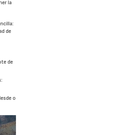
ner la
cilla:
ad de
nte de
s:
desde o