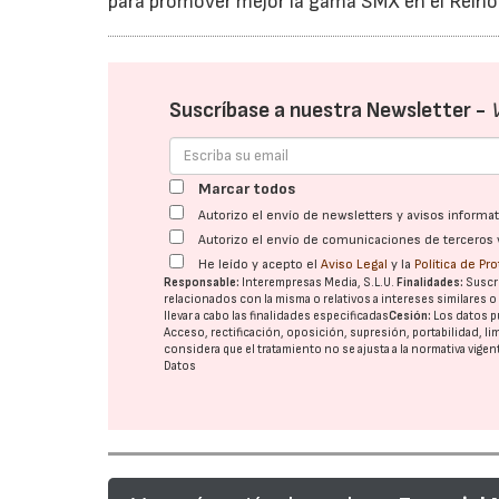
para promover mejor la gama SMX en el Reino
Suscríbase a nuestra Newsletter -
Marcar todos
Autorizo el envío de newsletters y avisos inform
Autorizo el envío de comunicaciones de terceros 
He leído y acepto el
Aviso Legal
y la
Política de Pr
Responsable:
Interempresas Media, S.L.U.
Finalidades:
Suscri
relacionados con la misma o relativos a intereses similares 
llevar a cabo las finalidades especificadas
Cesión:
Los datos p
Acceso, rectificación, oposición, supresión, portabilidad, l
considera que el tratamiento no se ajusta a la normativa vige
Datos