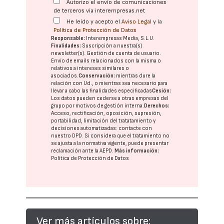
Autorizo el envío de comunicaciones
de terceros vía interempresas.net
He leído y acepto el
Aviso Legal
y la
Política de Protección de Datos
Responsable:
Interempresas Media, S.L.U.
Finalidades:
Suscripción a nuestra(s)
newsletter(s). Gestión de cuenta de usuario.
Envío de emails relacionados con la misma o
relativos a intereses similares o
asociados.
Conservación:
mientras dure la
relación con Ud., o mientras sea necesario para
llevar a cabo las finalidades especificadas
Cesión:
Los datos pueden cederse a otras
empresas del
grupo
por motivos de gestión interna.
Derechos:
Acceso, rectificación, oposición, supresión,
portabilidad, limitación del tratatamiento y
decisiones automatizadas:
contacte con
nuestro DPD
. Si considera que el tratamiento no
se ajusta a la normativa vigente, puede presentar
reclamación ante la
AEPD
.
Más información:
Política de Protección de Datos
Ver más artículos sobre: