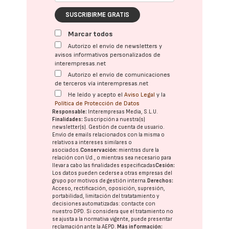
SUSCRIBIRME GRATIS
Marcar todos
Autorizo el envío de newsletters y
avisos informativos personalizados de
interempresas.net
Autorizo el envío de comunicaciones
de terceros vía interempresas.net
He leído y acepto el
Aviso Legal
y la
Política de Protección de Datos
Responsable:
Interempresas Media, S.L.U.
Finalidades:
Suscripción a nuestra(s)
newsletter(s). Gestión de cuenta de usuario.
Envío de emails relacionados con la misma o
relativos a intereses similares o
asociados.
Conservación:
mientras dure la
relación con Ud., o mientras sea necesario para
llevar a cabo las finalidades especificadas
Cesión:
Los datos pueden cederse a otras
empresas del
grupo
por motivos de gestión interna.
Derechos:
Acceso, rectificación, oposición, supresión,
portabilidad, limitación del tratatamiento y
decisiones automatizadas:
contacte con
nuestro DPD
. Si considera que el tratamiento no
se ajusta a la normativa vigente, puede presentar
reclamación ante la
AEPD
.
Más información: