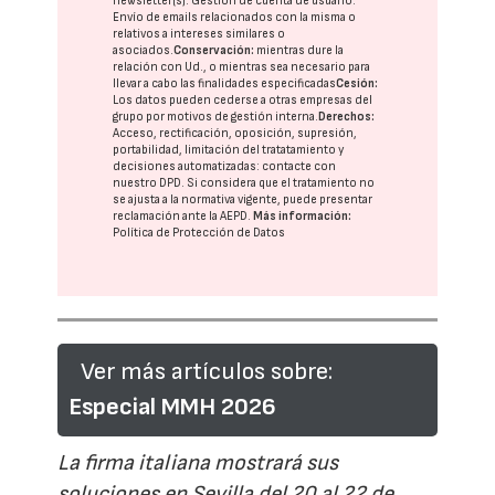
newsletter(s). Gestión de cuenta de usuario.
Envío de emails relacionados con la misma o
relativos a intereses similares o
asociados.
Conservación:
mientras dure la
relación con Ud., o mientras sea necesario para
llevar a cabo las finalidades especificadas
Cesión:
Los datos pueden cederse a otras
empresas del
grupo
por motivos de gestión interna.
Derechos:
Acceso, rectificación, oposición, supresión,
portabilidad, limitación del tratatamiento y
decisiones automatizadas:
contacte con
nuestro DPD
. Si considera que el tratamiento no
se ajusta a la normativa vigente, puede presentar
reclamación ante la
AEPD
.
Más información:
Política de Protección de Datos
Ver más artículos sobre:
Especial MMH 2026
La firma italiana mostrará sus
soluciones en Sevilla del 20 al 22 de