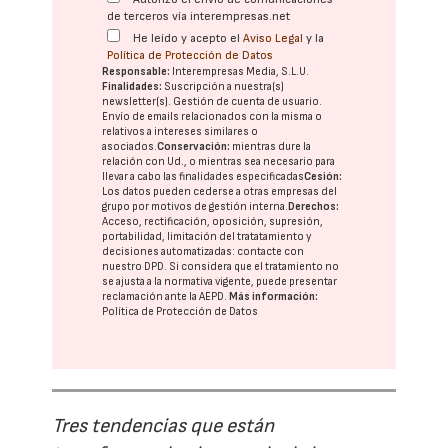
de terceros vía interempresas.net
He leído y acepto el
Aviso Legal
y la
Política de Protección de Datos
Responsable:
Interempresas Media, S.L.U.
Finalidades:
Suscripción a nuestra(s)
newsletter(s). Gestión de cuenta de usuario.
Envío de emails relacionados con la misma o
relativos a intereses similares o
asociados.
Conservación:
mientras dure la
relación con Ud., o mientras sea necesario para
llevar a cabo las finalidades especificadas
Cesión:
Los datos pueden cederse a otras
empresas del
grupo
por motivos de gestión interna.
Derechos:
Acceso, rectificación, oposición, supresión,
portabilidad, limitación del tratatamiento y
decisiones automatizadas:
contacte con
nuestro DPD
. Si considera que el tratamiento no
se ajusta a la normativa vigente, puede presentar
reclamación ante la
AEPD
.
Más información:
Política de Protección de Datos
Tres tendencias que están