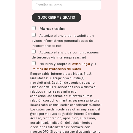
SUSCRIBIRME GRATIS
Marcar todos
Autorizo el envío de newsletters y
avisos informativos personalizados de
interempresas.net
Autorizo el envío de comunicaciones
de terceros vía interempresas.net
He leído y acepto el
Aviso Legal
y la
Política de Protección de Datos
Responsable:
Interempresas Media, S.L.U.
Finalidades:
Suscripción a nuestra(s)
newsletter(s). Gestión de cuenta de usuario.
Envío de emails relacionados con la misma o
relativos a intereses similares o
asociados.
Conservación:
mientras dure la
relación con Ud., o mientras sea necesario para
llevar a cabo las finalidades especificadas
Cesión:
Los datos pueden cederse a otras
empresas del
grupo
por motivos de gestión interna.
Derechos:
Acceso, rectificación, oposición, supresión,
portabilidad, limitación del tratatamiento y
decisiones automatizadas:
contacte con
nuestro DPD
. Si considera que el tratamiento no