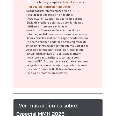
He leído y acepto el
Aviso Legal
y la
Política de Protección de Datos
Responsable:
Interempresas Media, S.L.U.
Finalidades:
Suscripción a nuestra(s)
newsletter(s). Gestión de cuenta de usuario.
Envío de emails relacionados con la misma o
relativos a intereses similares o
asociados.
Conservación:
mientras dure la
relación con Ud., o mientras sea necesario para
llevar a cabo las finalidades especificadas
Cesión:
Los datos pueden cederse a otras
empresas del
grupo
por motivos de gestión interna.
Derechos:
Acceso, rectificación, oposición, supresión,
portabilidad, limitación del tratatamiento y
decisiones automatizadas:
contacte con
nuestro DPD
. Si considera que el tratamiento no
se ajusta a la normativa vigente, puede presentar
reclamación ante la
AEPD
.
Más información:
Política de Protección de Datos
Ver más artículos sobre:
Especial MMH 2026