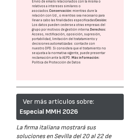
Envío de emails relacionados con la misma o
relativos a intereses similares o
asociados.
Conservación:
mientras dure la
relación con Ud., o mientras sea necesario para
llevar a cabo las finalidades especificadas
Cesión:
Los datos pueden cederse a otras
empresas del
grupo
por motivos de gestión interna.
Derechos:
Acceso, rectificación, oposición, supresión,
portabilidad, limitación del tratatamiento y
decisiones automatizadas:
contacte con
nuestro DPD
. Si considera que el tratamiento no
se ajusta a la normativa vigente, puede presentar
reclamación ante la
AEPD
.
Más información:
Política de Protección de Datos
Ver más artículos sobre:
Especial MMH 2026
La firma italiana mostrará sus
soluciones en Sevilla del 20 al 22 de