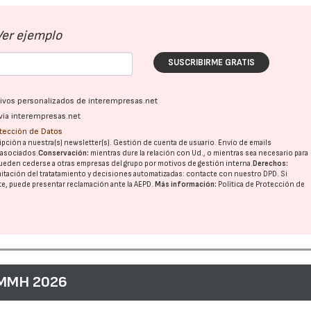
Ver ejemplo
SUSCRIBIRME GRATIS
ativos personalizados de interempresas.net
vía interempresas.net
otección de Datos
pción a nuestra(s) newsletter(s). Gestión de cuenta de usuario. Envío de emails
o asociados.
Conservación:
mientras dure la relación con Ud., o mientras sea necesario para
ueden cederse a otras
empresas del grupo
por motivos de gestión interna.
Derechos:
imitación del tratatamiento y decisiones automatizadas:
contacte con nuestro DPD
. Si
nte, puede presentar reclamación ante la
AEPD
.
Más información:
Política de Protección de
28/07/2026
30/07/2026
 MMH 2026