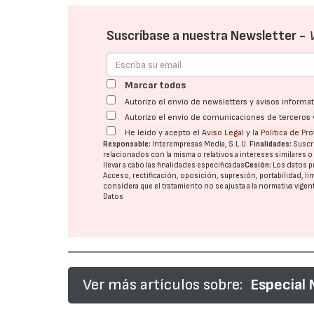
Suscríbase a nuestra Newsletter -
Marcar todos
Autorizo el envío de newsletters y avisos inform
Autorizo el envío de comunicaciones de terceros 
He leído y acepto el
Aviso Legal
y la
Política de Pr
Responsable:
Interempresas Media, S.L.U.
Finalidades:
Suscri
relacionados con la misma o relativos a intereses similares 
llevar a cabo las finalidades especificadas
Cesión:
Los datos p
Acceso, rectificación, oposición, supresión, portabilidad, l
considera que el tratamiento no se ajusta a la normativa vige
Datos
Ver más artículos sobre:
Especial