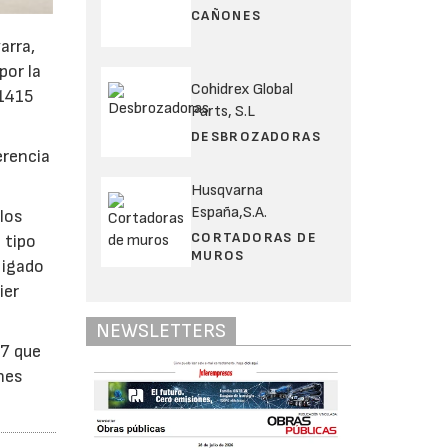
CAÑONES
arra,
por la
Cohidrex Global
/1415
Parts, S.L
DESBROZADORAS
erencia
Husqvarna
España,S.A.
 los
CORTADORAS DE
 tipo
MUROS
ligado
ier
NEWSLETTERS
/7 que
ones