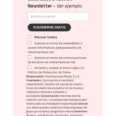
Newsletter -
Ver ejemplo
SUSCRIBIRME GRATIS
Marcar todos
Autorizo el envío de newsletters y
avisos informativos personalizados de
interempresas.net
Autorizo el envío de comunicaciones
de terceros vía interempresas.net
He leído y acepto el
Aviso Legal
y la
Política de Protección de Datos
Responsable:
Interempresas Media, S.L.U.
Finalidades:
Suscripción a nuestra(s)
newsletter(s). Gestión de cuenta de usuario.
Envío de emails relacionados con la misma o
relativos a intereses similares o
asociados.
Conservación:
mientras dure la
relación con Ud., o mientras sea necesario para
llevar a cabo las finalidades especificadas
Cesión:
Los datos pueden cederse a otras
empresas del
grupo
por motivos de gestión interna.
Derechos:
Acceso, rectificación, oposición, supresión,