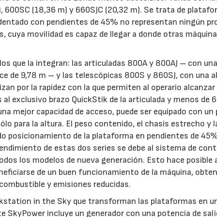
), 600SC (18,36 m) y 660SJC (20,32 m). Se trata de plataf
accidentado con pendientes de 45% no representan ningún pr
s, cuya movilidad es capaz de llegar a donde otras máquin
los que la integran: las articuladas 800A y 800AJ – con una
ce de 9,78 m – y las telescópicas 800S y 860SJ, con una a
zan por la rapidez con la que permiten al operario alcanzar 
l exclusivo brazo QuickStik de la articulada y menos de 
 una mejor capacidad de acceso, puede ser equipado con un
ólo para la altura. El peso contenido, el chasis estrecho y l
pido posicionamiento de la plataforma en pendientes de 45
rendimiento de estas dos series se debe al sistema de con
todos los modelos de nueva generación. Esto hace posible 
eneficiarse de un buen funcionamiento de la máquina, obte
combustible y emisiones reducidas.
kstation in the Sky que transforman las plataformas en u
ete SkyPower incluye un generador con una potencia de sal