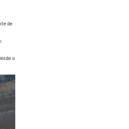
nte de
s:
desde o