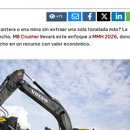
471
cantera o una mina sin extraer una sola tonelada más? La
secho.
MB Crusher
llevará este enfoque a
MMH 2026
, don
echo en un recurso con valor económico.