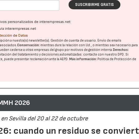
SUSCRIBIRME GRATIS
ativos personalizados de interempresas.net
vía interempresas.net
otección de Datos
pción a nuestra(s) newsletter(s). Gestión de cuenta de usuario. Envío de emails
o asociados.
Conservación:
mientras dure la relación con Ud., o mientras sea necesario para
ueden cederse a otras
empresas del grupo
por motivos de gestión interna.
Derechos:
imitación del tratatamiento y decisiones automatizadas:
contacte con nuestro DPD
. Si
nte, puede presentar reclamación ante la
AEPD
.
Más información:
Política de Protección de
 MMH 2026
en Sevilla del 20 al 22 de octubre
6: cuando un residuo se convier