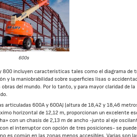
600s
y 800 incluyen características tales como el diagrama de t
ión y la maniobrabilidad sobre superficies lisas o accidenta
obras del mundo. Por lo tanto, y para mayor claridad de la
ado.
mas articuladas 600A y 600AJ (altura de 18,42 y 18,46 metros
 máximo horizontal de 12,12 m, proporcionan un excelente 
cha» con un chasis de 2,13 m de ancho -junto al eje oscilan
 con el interruptor con opción de tres posiciones- se puede
e no es común en las zonas menos accesibles. Varias son la