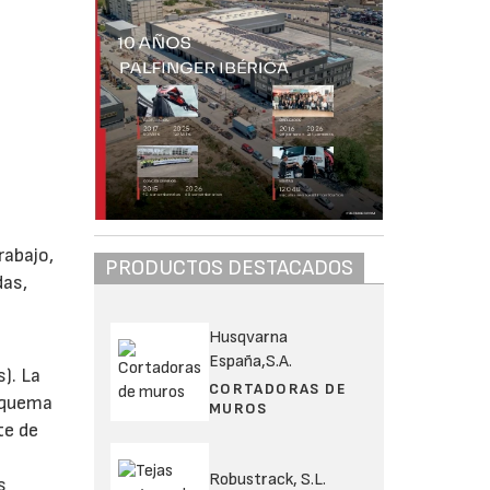
rabajo,
PRODUCTOS DESTACADOS
das,
Husqvarna
España,S.A.
). La
CORTADORAS DE
esquema
MUROS
te de
Robustrack, S.L.
s