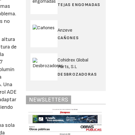
TEJAS ENGOMADAS
ormas
oblema.
as no
Anzeve
CAÑONES
 altura
ltura de
la
Cohidrex Global
67
Parts, S.L
 plumín
DESBROZADORAS
a
%. Una
trol ADE
NEWSLETTERS
adaptar
niendo
na sola
ida