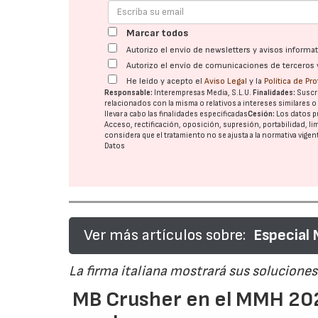
Marcar todos
Autorizo el envío de newsletters y avisos inform
Autorizo el envío de comunicaciones de terceros 
He leído y acepto el
Aviso Legal
y la
Política de Pr
Responsable:
Interempresas Media, S.L.U.
Finalidades:
Suscri
relacionados con la misma o relativos a intereses similares 
llevar a cabo las finalidades especificadas
Cesión:
Los datos p
Acceso, rectificación, oposición, supresión, portabilidad, l
considera que el tratamiento no se ajusta a la normativa vige
Datos
Ver más artículos sobre:
Especial
La firma italiana mostrará sus soluciones 
MB Crusher en el MMH 202