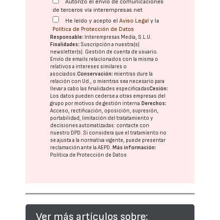
Autorizo el envío de comunicaciones
de terceros vía interempresas.net
He leído y acepto el
Aviso Legal
y la
Política de Protección de Datos
Responsable:
Interempresas Media, S.L.U.
Finalidades:
Suscripción a nuestra(s)
newsletter(s). Gestión de cuenta de usuario.
Envío de emails relacionados con la misma o
relativos a intereses similares o
asociados.
Conservación:
mientras dure la
relación con Ud., o mientras sea necesario para
llevar a cabo las finalidades especificadas
Cesión:
Los datos pueden cederse a otras
empresas del
grupo
por motivos de gestión interna.
Derechos:
Acceso, rectificación, oposición, supresión,
portabilidad, limitación del tratatamiento y
decisiones automatizadas:
contacte con
nuestro DPD
. Si considera que el tratamiento no
se ajusta a la normativa vigente, puede presentar
reclamación ante la
AEPD
.
Más información:
Política de Protección de Datos
Ver más artículos sobre: