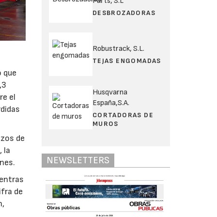
Parts, S.L
DESBROZADORAS
Robustrack, S.L.
TEJAS ENGOMADAS
o que
,3
Husqvarna
re el
España,S.A.
rdidas
CORTADORAS DE
MUROS
azos de
 la
NEWSLETTERS
nes.
ientras
ifra de
n,