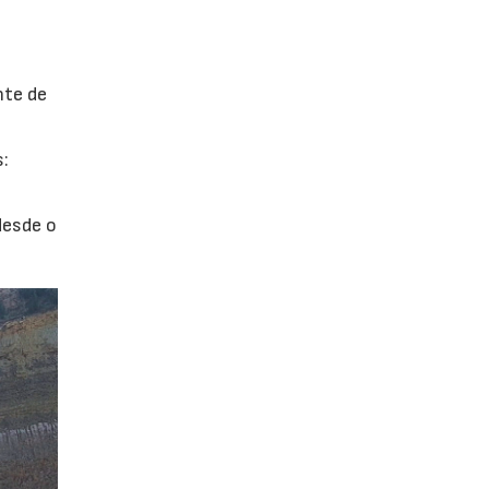
nte de
s:
desde o