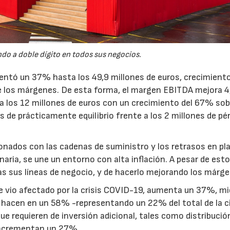
do a doble dígito en todos sus negocios.
mentó un 37% hasta los 49,9 millones de euros, crecimient
 los márgenes. De esta forma, el margen EBITDA mejora 4
a los 12 millones de euros con un crecimiento del 67% sob
s de prácticamente equilibrio frente a los 2 millones de pé
ionados con las cadenas de suministro y los retrasos en pl
aria, se une un entorno con alta inflación. A pesar de esto,
s sus líneas de negocio, y de hacerlo mejorando los márge
s se vio afectado por la crisis COVID-19, aumenta un 37%, m
lo hacen en un 58% -representando un 22% del total de la c
ue requieren de inversión adicional, tales como distribució
incrementan un 27%.