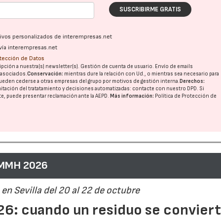
SUSCRIBIRME GRATIS
ativos personalizados de interempresas.net
vía interempresas.net
otección de Datos
pción a nuestra(s) newsletter(s). Gestión de cuenta de usuario. Envío de emails
o asociados.
Conservación:
mientras dure la relación con Ud., o mientras sea necesario para
ueden cederse a otras
empresas del grupo
por motivos de gestión interna.
Derechos:
imitación del tratatamiento y decisiones automatizadas:
contacte con nuestro DPD
. Si
nte, puede presentar reclamación ante la
AEPD
.
Más información:
Política de Protección de
 MMH 2026
en Sevilla del 20 al 22 de octubre
6: cuando un residuo se convier