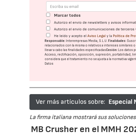
Marcar todos
Autorizo el envío de newsletters y avisos inform
Autorizo el envío de comunicaciones de terceros 
He leído y acepto el
Aviso Legal
y la
Política de Pr
Responsable:
Interempresas Media, S.L.U.
Finalidades:
Suscri
relacionados con la misma o relativos a intereses similares 
llevar a cabo las finalidades especificadas
Cesión:
Los datos p
Acceso, rectificación, oposición, supresión, portabilidad, l
considera que el tratamiento no se ajusta a la normativa vige
Datos
Ver más artículos sobre:
Especial
La firma italiana mostrará sus soluciones 
MB Crusher en el MMH 202