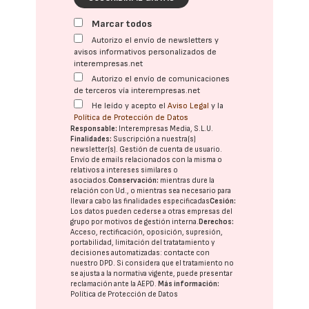
Marcar todos
Autorizo el envío de newsletters y
avisos informativos personalizados de
interempresas.net
Autorizo el envío de comunicaciones
de terceros vía interempresas.net
He leído y acepto el
Aviso Legal
y la
Política de Protección de Datos
Responsable:
Interempresas Media, S.L.U.
Finalidades:
Suscripción a nuestra(s)
newsletter(s). Gestión de cuenta de usuario.
Envío de emails relacionados con la misma o
relativos a intereses similares o
asociados.
Conservación:
mientras dure la
relación con Ud., o mientras sea necesario para
llevar a cabo las finalidades especificadas
Cesión:
Los datos pueden cederse a otras
empresas del
grupo
por motivos de gestión interna.
Derechos:
Acceso, rectificación, oposición, supresión,
portabilidad, limitación del tratatamiento y
decisiones automatizadas:
contacte con
nuestro DPD
. Si considera que el tratamiento no
se ajusta a la normativa vigente, puede presentar
reclamación ante la
AEPD
.
Más información:
Política de Protección de Datos