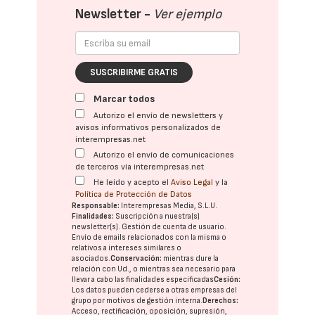
Newsletter -
Ver ejemplo
SUSCRIBIRME GRATIS
Marcar todos
Autorizo el envío de newsletters y
avisos informativos personalizados de
interempresas.net
Autorizo el envío de comunicaciones
de terceros vía interempresas.net
He leído y acepto el
Aviso Legal
y la
Política de Protección de Datos
Responsable:
Interempresas Media, S.L.U.
Finalidades:
Suscripción a nuestra(s)
newsletter(s). Gestión de cuenta de usuario.
Envío de emails relacionados con la misma o
relativos a intereses similares o
asociados.
Conservación:
mientras dure la
relación con Ud., o mientras sea necesario para
llevar a cabo las finalidades especificadas
Cesión:
Los datos pueden cederse a otras
empresas del
grupo
por motivos de gestión interna.
Derechos:
Acceso, rectificación, oposición, supresión,