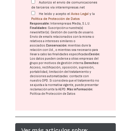
Autorizo el envío de comunicaciones
de terceros vía interempresas.net
He leído y acepto el
Aviso Legal
y la
Política de Protección de Datos
Responsable:
Interempresas Media, S.L.U.
Finalidades:
Suscripción a nuestra(s)
newsletter(s). Gestión de cuenta de usuario.
Envío de emails relacionados con la misma o
relativos a intereses similares o
asociados.
Conservación:
mientras dure la
relación con Ud., o mientras sea necesario para
llevar a cabo las finalidades especificadas
Cesión:
Los datos pueden cederse a otras
empresas del
grupo
por motivos de gestión interna.
Derechos:
Acceso, rectificación, oposición, supresión,
portabilidad, limitación del tratatamiento y
decisiones automatizadas:
contacte con
nuestro DPD
. Si considera que el tratamiento no
se ajusta a la normativa vigente, puede presentar
reclamación ante la
AEPD
.
Más información:
Política de Protección de Datos
Ver más artículos sobre: