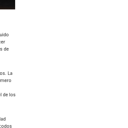
guido
cer
s de
os. La
número
 de los
dad
 todos