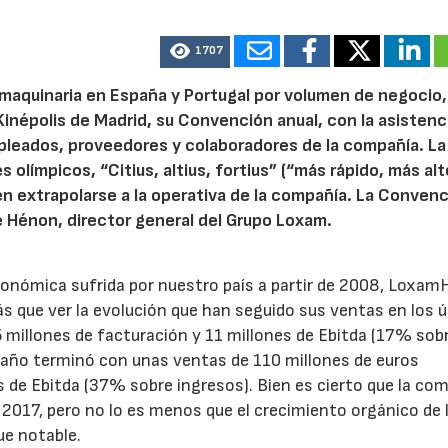
1707
e maquinaria en España y Portugal por volumen de negocio,
Kinépolis de Madrid, su Convención anual, con la asistenc
pleados, proveedores y colaboradores de la compañía. La
s olímpicos, “Citius, altius, fortius” (“más rápido, más alt
n extrapolarse a la operativa de la compañía. La Conven
e Hénon, director general del Grupo Loxam.
económica sufrida por nuestro país a partir de 2008, Loxa
más que ver la evolución que han seguido sus ventas en los 
65 millones de facturación y 11 millones de Ebitda (17% sob
o año terminó con unas ventas de 110 millones de euros
s de Ebitda (37% sobre ingresos). Bien es cierto que la co
2017, pero no lo es menos que el crecimiento orgánico de 
e notable.