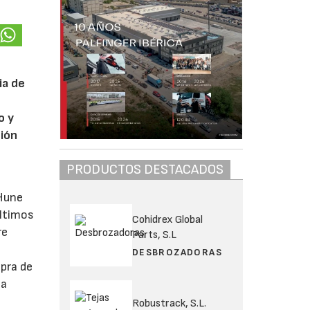
ia de
o y
ción
PRODUCTOS DESTACADOS
mHune
últimos
Cohidrex Global
re
Parts, S.L
DESBROZADORAS
mpra de
la
Robustrack, S.L.