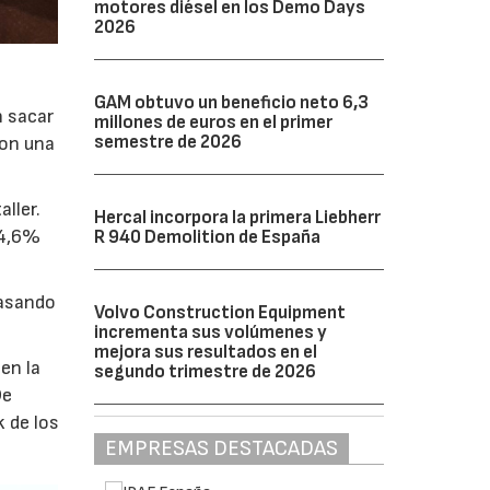
motores diésel en los Demo Days
2026
GAM obtuvo un beneficio neto 6,3
n sacar
millones de euros en el primer
semestre de 2026
con una
aller.
Hercal incorpora la primera Liebherr
14,6%
R 940 Demolition de España
pasando
Volvo Construction Equipment
incrementa sus volúmenes y
mejora sus resultados en el
en la
segundo trimestre de 2026
De
 de los
EMPRESAS DESTACADAS