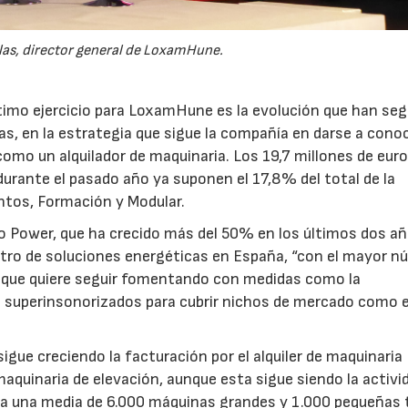
las, director general de LoxamHune.
último ejercicio para LoxamHune es la evolución que han se
s, en la estrategia que sigue la compañía en darse a cono
omo un alquilador de maquinaria. Los 19,7 millones de euro
urante el pasado año ya suponen el 17,8% del total de la
os, Formación y Modular.
 o Power, que ha crecido más del 50% en los últimos dos añ
stro de soluciones energéticas en España, “con el mayor 
go que quiere seguir fomentando con medidas como la
 superinsonorizados para cubrir nichos de mercado como el
gue creciendo la facturación por el alquiler de maquinaria
a maquinaria de elevación, aunque esta sigue siendo la activi
la una media de 6.000 máquinas grandes y 1.000 pequeñas