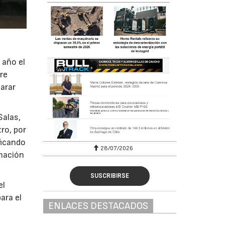
 año el
re
carar
Salas,
ro, por
ificando
28/07/2026
30
rmación
SUSCRIBIRSE
el
ara el
ENLACES DESTACADOS