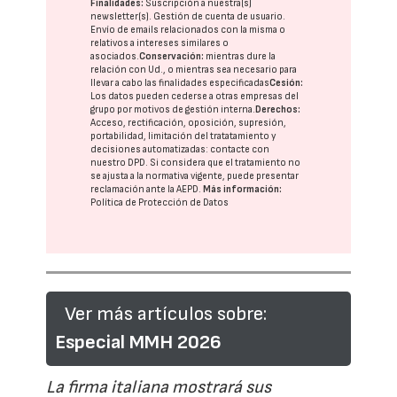
Finalidades:
Suscripción a nuestra(s)
newsletter(s). Gestión de cuenta de usuario.
Envío de emails relacionados con la misma o
relativos a intereses similares o
asociados.
Conservación:
mientras dure la
relación con Ud., o mientras sea necesario para
llevar a cabo las finalidades especificadas
Cesión:
Los datos pueden cederse a otras
empresas del
grupo
por motivos de gestión interna.
Derechos:
Acceso, rectificación, oposición, supresión,
portabilidad, limitación del tratatamiento y
decisiones automatizadas:
contacte con
nuestro DPD
. Si considera que el tratamiento no
se ajusta a la normativa vigente, puede presentar
reclamación ante la
AEPD
.
Más información:
Política de Protección de Datos
Ver más artículos sobre:
Especial MMH 2026
La firma italiana mostrará sus