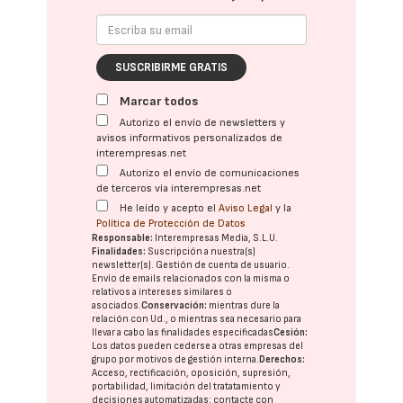
SUSCRIBIRME GRATIS
Marcar todos
Autorizo el envío de newsletters y
avisos informativos personalizados de
interempresas.net
Autorizo el envío de comunicaciones
de terceros vía interempresas.net
He leído y acepto el
Aviso Legal
y la
Política de Protección de Datos
Responsable:
Interempresas Media, S.L.U.
Finalidades:
Suscripción a nuestra(s)
newsletter(s). Gestión de cuenta de usuario.
Envío de emails relacionados con la misma o
relativos a intereses similares o
asociados.
Conservación:
mientras dure la
relación con Ud., o mientras sea necesario para
llevar a cabo las finalidades especificadas
Cesión:
Los datos pueden cederse a otras
empresas del
grupo
por motivos de gestión interna.
Derechos:
Acceso, rectificación, oposición, supresión,
portabilidad, limitación del tratatamiento y
decisiones automatizadas:
contacte con